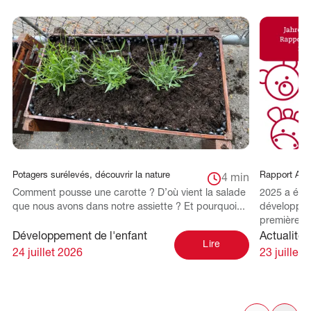
Potagers surélevés, découvrir la nature
Rapport Ann
4 min
Comment pousse une carotte ? D’où vient la salade
2025 a été
que nous avons dans notre assiette ? Et pourquoi...
développem
première an
Développement de l'enfant
Actualités
Lire
24 juillet 2026
23 juillet 