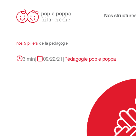
Nos structure
nos
5
piliers
de
la
pédagogie
3 min
|
09/22/21
|
Pédagogie pop e poppa