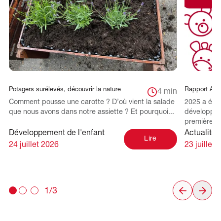
Potagers surélevés, découvrir la nature
Rapport Ann
4 min
Comment pousse une carotte ? D’où vient la salade
2025 a été
que nous avons dans notre assiette ? Et pourquoi...
développem
première an
Développement de l'enfant
Actualités
Lire
24 juillet 2026
23 juillet 
1/3