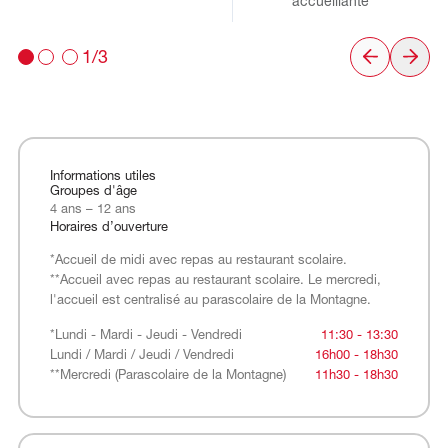
accueillante
1/3
Informations utiles
Groupes d'âge
4 ans – 12 ans
Horaires d’ouverture
*Accueil de midi avec repas au restaurant scolaire.
**Accueil avec repas au restaurant scolaire. Le mercredi,
l'accueil est centralisé au parascolaire de la Montagne.
*Lundi - Mardi - Jeudi - Vendredi
Lundi / Mardi / Jeudi / Vendredi
**Mercredi (Parascolaire de la Montagne)
*Lundi - Mardi - Jeudi - Vendredi
11:30 - 13:30
Lundi / Mardi / Jeudi / Vendredi
16h00 - 18h30
**Mercredi (Parascolaire de la Montagne)
11h30 - 18h30