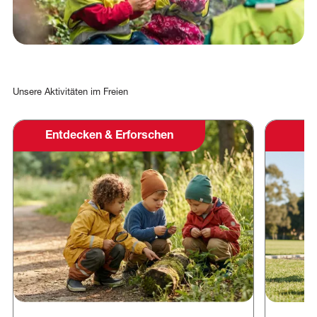
EN
FR
Unsere
Aktivitäten
im
Freien
Entdecken & Erforschen
S