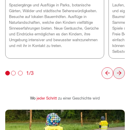
Laufen, kl
Spaziergänge und Ausflüge in Parks, botanische
und eigene
Gärten, Wälder und städtische Sehenswürdigkeiten.
Baumstämm
Besuche auf lokalen Bauernhöfen. Ausflüge in
Sammeln v
Naturlandschaften, welche den Kindern vielfältige
Spiele stä
Sinneserfahrungen bieten. Neue Geräusche, Gerüche
Freie Bewe
und Eindrücke ermöglichen es den Kindern, ihre
einfach F
Umgebung intensiver und bewusster wahrzunehmen
können ihr
und mit ihr in Kontakt zu treten.
Selbstvert
1/3
Wo
jeder
Schritt
zu
einer
Geschichte
wird