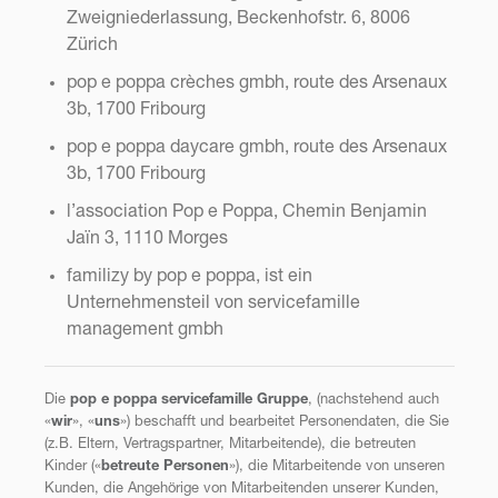
Zweigniederlassung, Beckenhofstr. 6, 8006
Zürich
EN
FR
pop e poppa crèches gmbh, route des Arsenaux
3b, 1700 Fribourg
pop e poppa daycare gmbh, route des Arsenaux
3b, 1700 Fribourg
l’association Pop e Poppa, Chemin Benjamin
Jaïn 3, 1110 Morges
familizy by pop e poppa, ist ein
Unternehmensteil von servicefamille
management gmbh
Die
pop e poppa servicefamille Gruppe
, (nachstehend auch
«
wir
», «
uns
») beschafft und bearbeitet Personendaten, die Sie
(z.B. Eltern, Vertragspartner, Mitarbeitende), die betreuten
Kinder («
betreute Personen
»), die Mitarbeitende von unseren
Kunden, die Angehörige von Mitarbeitenden unserer Kunden,