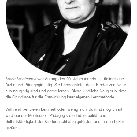
Maria Montessori
war Anfang des 20. Jahrhunderts als italienische
Ärztin und Pädagogin tätig. Sie beobachtete, dass Kinder von Natur
aus neugierig sind und gerne lernen. Diese kindliche Neugier bildete
die Grundlage für die Entwicklung ihrer eigenen Lernmethode.
Während bei vielen Lernmethoden wenig Individualität möglich ist,
wird bei der Montessori-Pädagogik die Individualität und
Selbstständigkeit der Kinder nachhaltig gefördert und in den Fokus
gerückt.