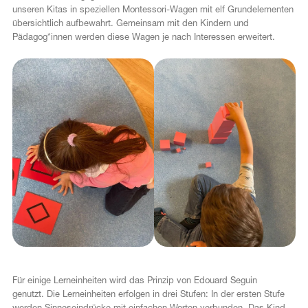
unseren Kitas in speziellen Montessori-Wagen mit elf Grundelementen
übersichtlich aufbewahrt. Gemeinsam mit den Kindern und
Pädagog*innen werden diese Wagen je nach Interessen erweitert.
c
Für einige Lerneinheiten wird das Prinzip von Edouard Seguin
genutzt.
Die Lerneinheiten erfolgen in drei Stufen: In der ersten Stufe