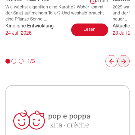
3 min
Wie wächst eigentlich eine Karotte? Woher kommt
2025 war f
der Salat auf meinem Teller? Und weshalb braucht
und der Wei
eine Pflanze Sonne,...
neuer...
Kindliche Entwicklung
Aktuelles 
Lesen
24 Juli 2026
23 Juli 20
1/3