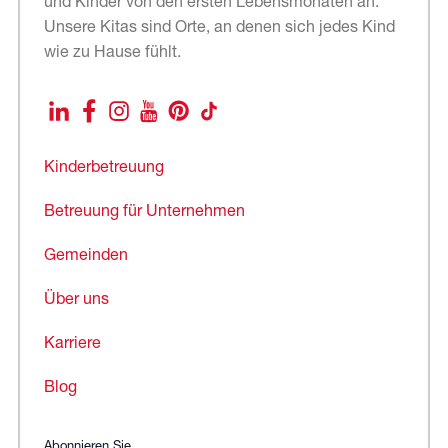
und Kinder von den ersten Lebensmonaten an.
Unsere Kitas sind Orte, an denen sich jedes Kind
wie zu Hause fühlt.
LinkedIn
Facebook
Instagram
YouTube
Pinterest
TikTok
Kinderbetreuung
Betreuung für Unternehmen
Gemeinden
Über uns
Karriere
Blog
Abonnieren Sie