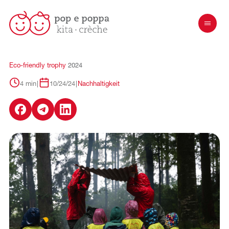
Eco-friendly
trophy
2024
4 min
|
10/24/24
|
Nachhaltigkeit