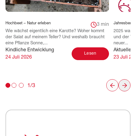
Hochbeet – Natur erleben
Jahresberich
3 min
Wie wächst eigentlich eine Karotte? Woher kommt
2025 war f
der Salat auf meinem Teller? Und weshalb braucht
und der Wei
eine Pflanze Sonne,...
neuer...
Kindliche Entwicklung
Aktuelles 
Lesen
24 Juli 2026
23 Juli 20
1/3