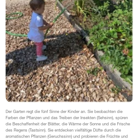
Der Garten regt die fünf Sinne der Kinder an. Sie beobachten die
Farben der Pflanzen und das Treiben der Insekten (Sehsinn), spüren
die Beschaffenheit der Blätter, die Wärme der Sonne und die Frische
des Regens (Tastsinn). Sie entdecken vielfältige Düfte durch die
aromatischen Pflanzen (Geruchssinn) und probieren die Früchte und