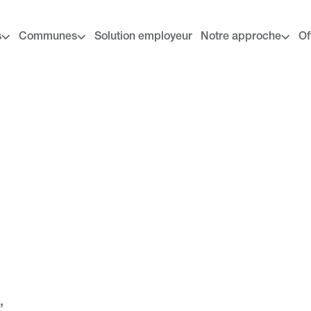
s
Communes
Solution employeur
Notre approche
Of
,