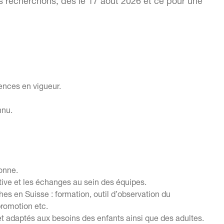
us recherchons, dès le 17 août 2026 et ce pour une
nces en vigueur.
nnu.
sonne.
ative et les échanges au sein des équipes.
es en Suisse : formation, outil d’observation du
promotion etc.
t adaptés aux besoins des enfants ainsi que des adultes.