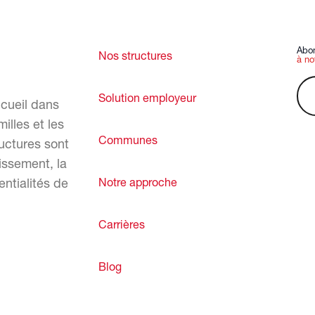
Abo
Nos structures
à no
Solution employeur
cueil dans
illes et les
Communes
uctures sont
issement, la
ntialités de
Notre approche
Carrières
Blog