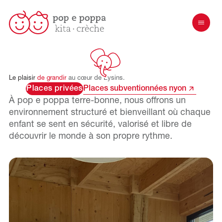
Le
plaisir
de
grandir
au
cœur
de
Eysins.
Places privées
Places subventionnées nyon
À pop e poppa
terre-bonne
, nous offrons un
environnement structuré et bienveillant où chaque
enfant se sent en sécurité, valorisé et libre de
découvrir le monde à son propre rythme.