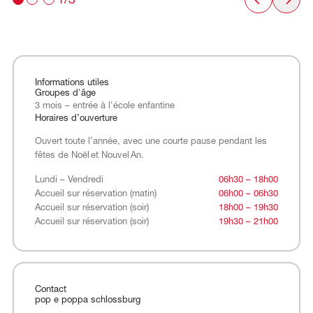
1/3
Informations utiles
Groupes d'âge
3 mois – entrée à l'école enfantine
Horaires d’ouverture
Ouvert toute l’année, avec une courte pause pendant les
fêtes de Noël et Nouvel An.
Lundi – Vendredi
Accueil sur réservation (matin)
Accueil sur réservation (soir)
Accueil sur réservation (soir)
Lundi – Vendredi
06h30 – 18h00
Accueil sur réservation (matin)
06h00 – 06h30
Accueil sur réservation (soir)
18h00 – 19h30
Accueil sur réservation (soir)
19h30 – 21h00
Contact
pop e poppa schlossburg