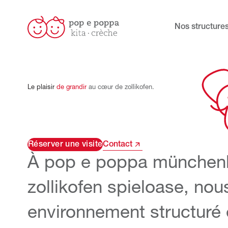
Nos structure
Le
plaisir
de
grandir
au
cœur
de
zollikofen.
Réserver une visite
Contact
À pop e poppa
münchen
zollikofen spieloase
, nou
environnement structuré 