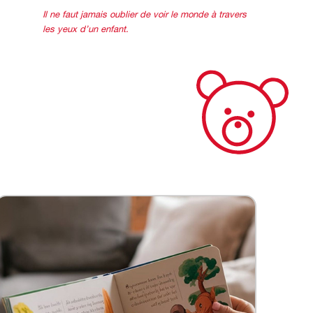
Il ne faut jamais oublier de voir le monde à travers
les yeux d’un enfant.