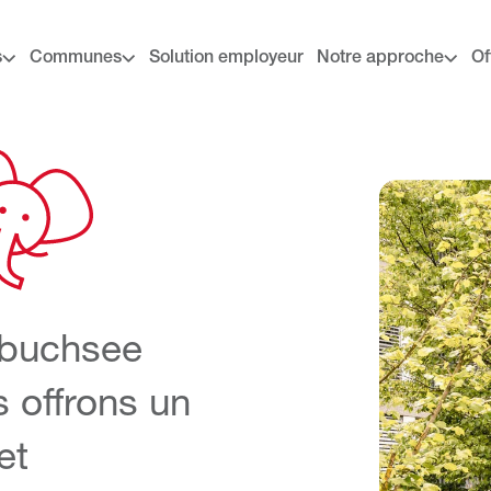
s
Communes
Solution employeur
Notre approche
Of
buchsee
s offrons un
et