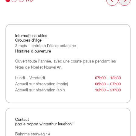
1/3
Informations utiles
Groupes d'âge
3 mois – entrée à l'école enfantine
Horaires d’ouverture
Ouvert toute l’année, avec une courte pause pendant les
fêtes de Noël et Nouvel An.
Lundi – Vendredi
Accueil sur réservation (matin)
Accueil sur réservation (soir)
Lundi – Vendredi
07h00 – 18h30
Accueil sur réservation (matin)
06h30 – 07h00
Accueil sur réservation (soir)
18h30 – 21h00
Contact
pop e poppa winterthur leuehöhli
Bahnmeisterweg 14