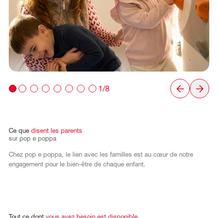
1/8
Ce
que
disent
les
parents
sur
pop
e
poppa
Chez pop e poppa, le lien avec les familles est au cœur de notre
engagement pour le bien-être de chaque enfant.
Tout
ce
dont
vous
avez
besoin
est
disponible