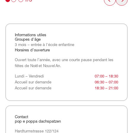
1/3
Informations utiles
Groupes d'âge
3 mois – entrée à l'école enfantine
Horaires d’ouverture
Ouvert toute l’année, avec une courte pause pendant les
fêtes de Noël et Nouvel An.
Lundi – Vendredi
Accueil sur demande
Accueil sur demande
Lundi – Vendredi
07:00 – 18:30
Accueil sur demande
06:30 – 07:00
Accueil sur demande
18:30 – 21:00
Contact
pop e poppa dachspatzen
Hardturmstrasse 122/124