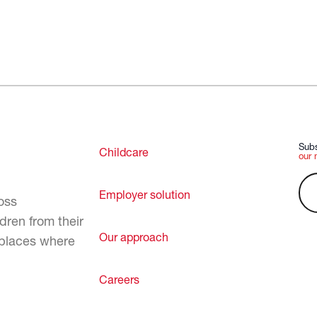
Subs
Childcare
our 
Employer solution
oss
dren from their
Our approach
 places where
Careers