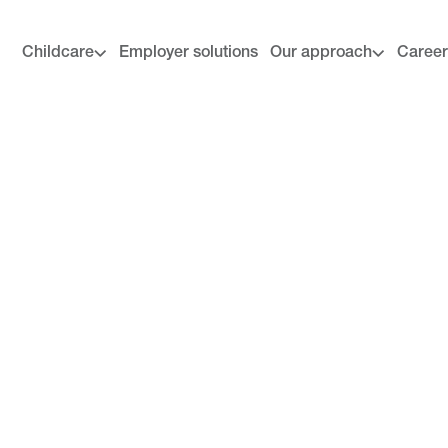
Childcare
Employer solutions
Our approach
Career