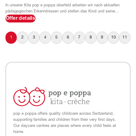
In unserer Kita pop e poppa oberfeld arbeiten wir nach aktuellen
pädagogischen Erkenntnissen und stellen das Kind und seine
individuellen Bedürfnisse konsequent ins Zentrum. In altersgetrennten
Offer details
Gruppen begleitet unser engagiertes Team jedes Kind spielerisch auf
seinem Weg zur Selbständigkeit. Nachhaltigkeit und praxisnahes
Lernen ermutigen die Kinder, die Welt um sich herum zu entdecken, zu
1
2
3
4
5
6
7
8
9
10
11
gestalten und in Beziehung zu treten.
pop e poppa offers quality childcare across Switzerland,
supporting families and children from their very first days.
Our daycare centres are places where every child feels at
home.