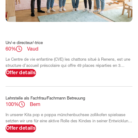
FR
DE
Un/-e directeur/-trice
60%
Vaud
Le Centre de vie enfantine (CVE) les chattons situé à Renens, est une
structure d’accueil préscolaire qui offre 49 places réparties en 3
groupes. Le contexte multiculturel au sein de la structure d’accueil est
Offer details
une richesse au quotidien qui offre une pluralité d’origines, de
langues, de croyances, de valeurs et d’habitudes très différentes les
unes des autres. L’une des particularités du CVE est d’offrir 10 places
aux enfants des parents qui parti
Lehrstelle als Fachfrau/Fachmann Betreuung
100%
Bern
In unserer Kita pop e poppa münchenbuchsee zollikofen spieloase
setzten wir uns für eine aktive Rolle des Kindes in seiner Entwicklung
ein. Unsere pädagogische Arbeit unterstreichen wir mit «BULG»
Offer details
(Bildungs- und Lerngeschichten), einem Beobachtungsinstrument,