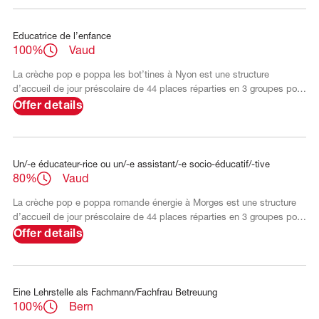
welches sich auf die Stärken und Interessen des Kindes konzentriert.
Unser motiviertes Team engagiert sich für eine nachhaltige
Entwicklung, welche Kinder zu verantwortungsbewussten Menschen
Educatrice de l’enfance
100%
Vaud
La crèche pop e poppa les bot’tines à Nyon est une structure
d’accueil de jour préscolaire de 44 places réparties en 3 groupes pour
des enfants dès la fin du congé maternité jusqu’à l’âge de 4 ans (âge
Offer details
d’entrée à l’école obligatoire). Située dans le premier écoquartier de
Nyon, elle est subventionnée par la ville de Nyon et est exclusivement
réservée aux personnes qui remplissent les conditions fixées par le
Réseau Nyonnais.
Un/-e éducateur-rice ou un/-e assistant/-e socio-éducatif/-tive
80%
Vaud
La crèche pop e poppa romande énergie à Morges est une structure
d’accueil de jour préscolaire de 44 places réparties en 3 groupes pour
des enfants dès la fin du congé maternité jusqu’à l’âge de 4 ans (âge
Offer details
d’entrée à l’école obligatoire). En partenariat public-privé avec
l'entreprise Romande Energie et le réseau AJEMA, la structure offre
des places d'accueil en priorité aux enfants des collaborateurs-trices
de l'entreprise et aux parents des comm
Eine Lehrstelle als Fachmann/Fachfrau Betreuung
100%
Bern